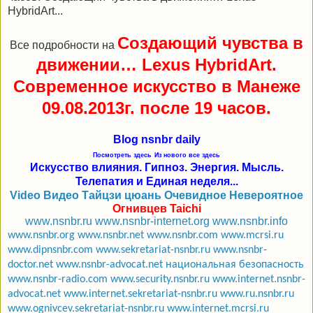
HybridArt...
Создающий чувства в
Все подробности на
движении… Lexus HybridArt.
Современное искусство в Манеже
09.08.2013г. после 19 часов.
Blog nsnbr daily
Посмотреть здесь
Из нового все здесь
Искусство влияния. Гипноз. Энергия. Мысль.
Телепатия и Единая неделя...
Video Видео Тайцзи цюань Очевидное Невероятное
Огнивцев Taichi
www.nsnbr.ru
www.nsnbr-internet.org
www.nsnbr.info
www.nsnbr.org
www.nsnbr.net
www.nsnbr.com
www.mcrsi.ru
www.dipnsnbr.com
www.sekretariat-nsnbr.ru
www.nsnbr-
doctor.net
www.nsnbr-advocat.net
национальная безопасность
www.nsnbr-radio.com
www.security.nsnbr.ru
www.internet.nsnbr-
advocat.net
www.internet.sekretariat-nsnbr.ru
www.ru.nsnbr.ru
www.ognivcev.sekretariat-nsnbr.ru
www.internet.mcrsi.ru