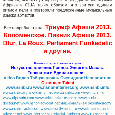
Африки и США таким образом, что зрители единым
ритмом пели и повторяли предложенные музыкальные
изыски артистов...
Триумф Афиши 2013.
Все подробности на
Коломенское. Пикник Афиши 2013.
Blur, La Roux, Parliament Funkadelic
и другие.
Посмотреть здесь
Из нового все здесь
Искусство влияния. Гипноз. Энергия. Мысль.
Телепатия и Единая неделя...
Video Видео Тайцзи цюань Очевидное Невероятное
Огнивцев Taichi
www.nsnbr.ru
www.nsnbr-internet.org
www.nsnbr.info
www.nsnbr.org
www.nsnbr.net
www.nsnbr.com
www.mcrsi.ru
www.dipnsnbr.com
www.sekretariat-nsnbr.ru
www.nsnbr-
doctor.net
www.nsnbr-advocat.net
национальная безопасность
www.nsnbr-radio.com
www.security.nsnbr.ru
www.internet.nsnbr-
advocat.net
www.internet.sekretariat-nsnbr.ru
www.ru.nsnbr.ru