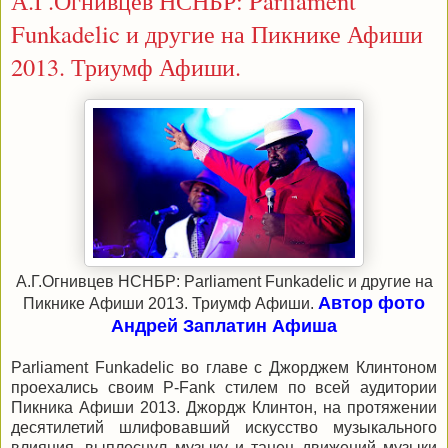
А.Г.Огнивцев НСНБР: Parliament
Funkadelic и другие на Пикнике Афиши
2013. Триумф Афиши.
А.Г.Огнивцев НСНБР: Parliament Funkadelic и другие на
Автор фото
Пикнике Афиши 2013. Триумф Афиши.
Андрей Заплатин Афиша
Parliament Funkadelic
во главе с Джорджем Клинтоном
проехались своим
P-Fank
стилем по всей аудитории
Пикника Афиши 2013. Джордж Клинтон, на протяжении
десятилетий шлифовавший искусство музыкального
влияния, выплеснул музыку и танец движений музыки